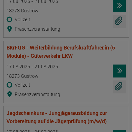
17.08.2026 - 21.08.2026
18273 Güstrow
Vollzeit
Präsenzveranstaltung
BKrFQG - Weiterbildung Berufskraftfahrer:in (5
Module) - Güterverkehr LKW
Termin
Ort
Zeitmuster
Lehr- und Lernform
17.08.2026 - 21.08.2026
18273 Güstrow
Vollzeit
Präsenzveranstaltung
Jagdscheinkurs - Jungjägerausbildung zur
Vorbereitung auf die Jägerprüfung (m/w/d)
Termin
Ort
Zeitmuster
Lehr- und Lernform