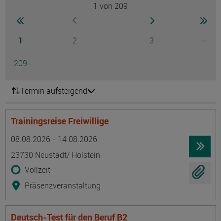
1
von 209
Seite
zur ersten Seite wechseln
zur nächsten Seite
zur 
zur vorherigen Seite wechseln
Seite
Seite
Seite
...
1
2
3
Ausg
Seite
209
Termin aufsteigend
Trainingsreise Freiwillige
Termin
Ort
Zeitmuster
Lehr- und Lernform
08.08.2026 - 14.08.2026
23730 Neustadt/ Holstein
Vollzeit
Präsenzveranstaltung
Deutsch-Test für den Beruf B2