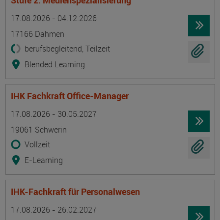
Stufe 2: Medienspezialisierung
Termin
Ort
Zeitmuster
Lehr- und Lernform
17.08.2026 - 04.12.2026
17166 Dahmen
berufsbegleitend, Teilzeit
Blended Learning
IHK Fachkraft Office-Manager
Termin
Ort
Zeitmuster
Lehr- und Lernform
17.08.2026 - 30.05.2027
19061 Schwerin
Vollzeit
E-Learning
IHK-Fachkraft für Personalwesen
Termin
Ort
Zeitmuster
Lehr- und Lernform
17.08.2026 - 26.02.2027