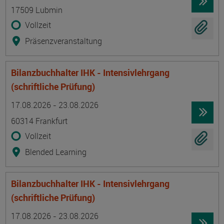
17509 Lubmin
Vollzeit
Präsenzveranstaltung
Bilanzbuchhalter IHK - Intensivlehrgang
(schriftliche Prüfung)
Termin
Ort
Zeitmuster
Lehr- und Lernform
17.08.2026 - 23.08.2026
60314 Frankfurt
Vollzeit
Blended Learning
Bilanzbuchhalter IHK - Intensivlehrgang
(schriftliche Prüfung)
Termin
Ort
Zeitmuster
Lehr- und Lernform
17.08.2026 - 23.08.2026