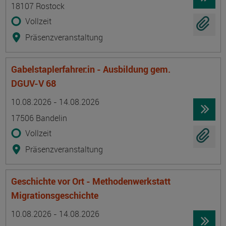
18107 Rostock
Vollzeit
Präsenzveranstaltung
Gabelstaplerfahrer:in - Ausbildung gem.
DGUV-V 68
Termin
Ort
Zeitmuster
Lehr- und Lernform
10.08.2026 - 14.08.2026
17506 Bandelin
Vollzeit
Präsenzveranstaltung
Geschichte vor Ort - Methodenwerkstatt
Migrationsgeschichte
Termin
Ort
Zeitmuster
Lehr- und Lernform
10.08.2026 - 14.08.2026