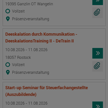
19395 Ganzlin OT Wangelin
Vollzeit
Präsenzveranstaltung
Deeskalation durch Kommunikation -
DeeskalationsTraining II - DeTrain II
Termin
Ort
Zeitmuster
Lehr- und Lernform
10.08.2026 - 11.08.2026
18057 Rostock
Vollzeit
Präsenzveranstaltung
Start-up Seminar für Steuerfachangestellte
(Auszubildende)
Termin
Ort
Zeitmuster
Lehr- und Lernform
10.08.2026 - 11.08.2026