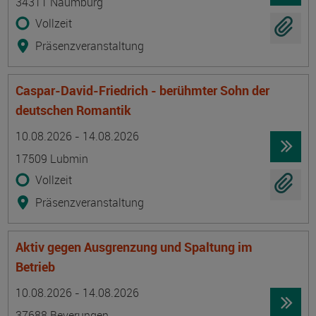
34311 Naumburg
Vollzeit
Präsenzveranstaltung
Caspar-David-Friedrich - berühmter Sohn der
deutschen Romantik
Termin
Ort
Zeitmuster
Lehr- und Lernform
10.08.2026 - 14.08.2026
17509 Lubmin
Vollzeit
Präsenzveranstaltung
Aktiv gegen Ausgrenzung und Spaltung im
Betrieb
Termin
Ort
Zeitmuster
Lehr- und Lernform
10.08.2026 - 14.08.2026
37688 Beverungen