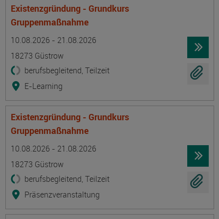
Existenzgründung - Grundkurs
Gruppenmaßnahme
Termin
Ort
Zeitmuster
Lehr- und Lernform
10.08.2026 - 21.08.2026
18273 Güstrow
berufsbegleitend, Teilzeit
E-Learning
Existenzgründung - Grundkurs
Gruppenmaßnahme
Termin
Ort
Zeitmuster
Lehr- und Lernform
10.08.2026 - 21.08.2026
18273 Güstrow
berufsbegleitend, Teilzeit
Präsenzveranstaltung