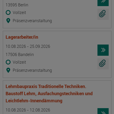
13595 Berlin
Vollzeit
Präsenzveranstaltung
Lagerarbeiter/in
Termin
Ort
Zeitmuster
Lehr- und Lernform
10.08.2026 - 25.09.2026
17506 Bandelin
Vollzeit
Präsenzveranstaltung
Lehmbaupraxis Traditionelle Techniken.
Baustoff Lehm, Ausfachungstechniken und
Leichtlehm-Innendämmung
Termin
Ort
Zeitmuster
Lehr- und Lernform
10.08.2026 - 12.08.2026