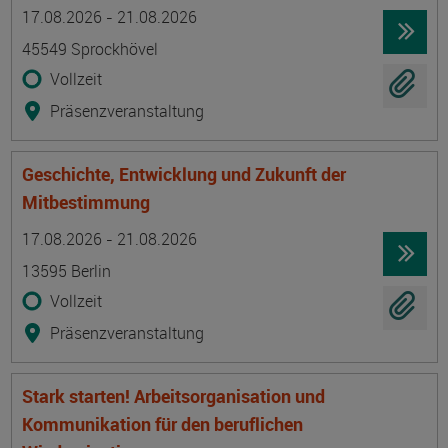
Termin
Ort
Zeitmuster
Lehr- und Lernform
17.08.2026 - 21.08.2026
45549 Sprockhövel
Vollzeit
Präsenzveranstaltung
Geschichte, Entwicklung und Zukunft der
Mitbestimmung
Termin
Ort
Zeitmuster
Lehr- und Lernform
17.08.2026 - 21.08.2026
13595 Berlin
Vollzeit
Präsenzveranstaltung
Stark starten! Arbeitsorganisation und
Kommunikation für den beruflichen