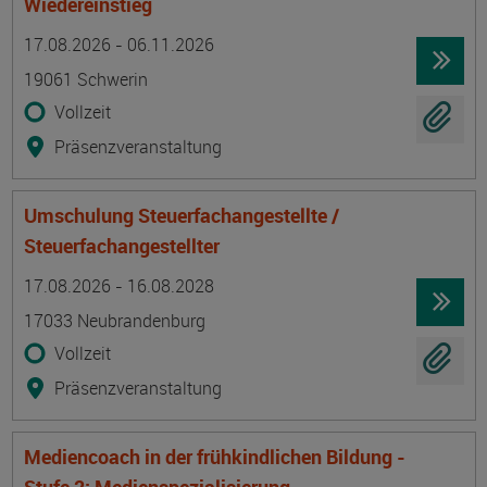
Wiedereinstieg
Termin
Ort
Zeitmuster
Lehr- und Lernform
17.08.2026 - 06.11.2026
19061 Schwerin
Vollzeit
Präsenzveranstaltung
Umschulung Steuerfachangestellte /
Steuerfachangestellter
Termin
Ort
Zeitmuster
Lehr- und Lernform
17.08.2026 - 16.08.2028
17033 Neubrandenburg
Vollzeit
Präsenzveranstaltung
Mediencoach in der frühkindlichen Bildung -