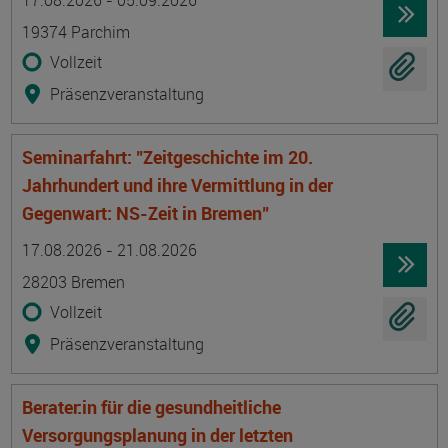
17.08.2026 - 05.09.2026
19374 Parchim
Vollzeit
Präsenzveranstaltung
Seminarfahrt: "Zeitgeschichte im 20.
Jahrhundert und ihre Vermittlung in der
Gegenwart: NS-Zeit in Bremen"
Termin
Ort
Zeitmuster
Lehr- und Lernform
17.08.2026 - 21.08.2026
28203 Bremen
Vollzeit
Präsenzveranstaltung
Berater:in für die gesundheitliche
Versorgungsplanung in der letzten