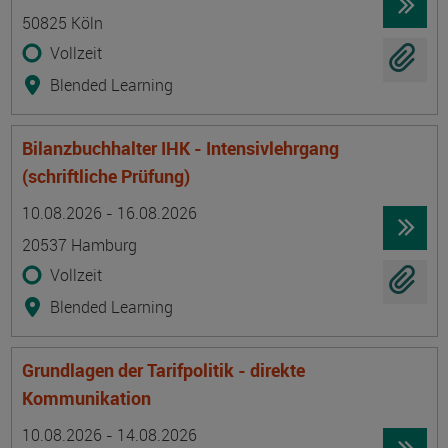
50825 Köln
Vollzeit
Blended Learning
Bilanzbuchhalter IHK - Intensivlehrgang
(schriftliche Prüfung)
Termin
Ort
Zeitmuster
Lehr- und Lernform
10.08.2026 - 16.08.2026
20537 Hamburg
Vollzeit
Blended Learning
Grundlagen der Tarifpolitik - direkte
Kommunikation
Termin
Ort
Zeitmuster
Lehr- und Lernform
10.08.2026 - 14.08.2026