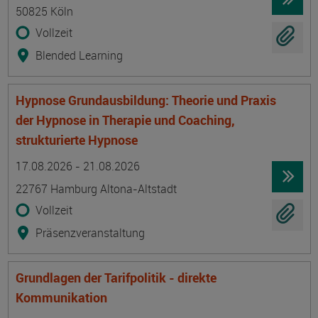
50825 Köln
Vollzeit
Blended Learning
Hypnose Grundausbildung: Theorie und Praxis
der Hypnose in Therapie und Coaching,
strukturierte Hypnose
Termin
Ort
Zeitmuster
Lehr- und Lernform
17.08.2026 - 21.08.2026
22767 Hamburg Altona-Altstadt
Vollzeit
Präsenzveranstaltung
Grundlagen der Tarifpolitik - direkte
Kommunikation
Termin
Ort
Zeitmuster
Lehr- und Lernform