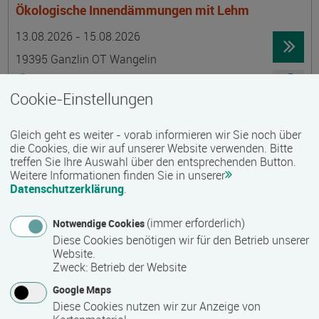
Ökologische Innendämmungen mit Lehm
Termin
Ort
Zeitmuster
Lehr- und Lernform
13.08.2026 - 15.08.2026
19395 Ganzlin OT Wangelin
Vollzeit
Cookie-Einstellungen
Präsenzveranstaltung
Gleich geht es weiter - vorab informieren wir Sie noch über
LID-Prüfung (Leben in Deutschland)
die Cookies, die wir auf unserer Website verwenden. Bitte
treffen Sie Ihre Auswahl über den entsprechenden Button.
Termin
Ort
Zeitmuster
Lehr- und Lernform
14.08.2026
Weitere Informationen finden Sie in unserer
Datenschutzerklärung
.
19055 Schwerin
berufsbegleitend, Teilzeit
(immer erforderlich)
Notwendige Cookies
Diese Cookies benötigen wir für den Betrieb unserer
Präsenzveranstaltung
Website.
Zweck
:
Betrieb der Website
Schwedisch für Anfänger:innen -
Google Maps
wochenendintensiv - A1.1 mit Synne
Diese Cookies nutzen wir zur Anzeige von