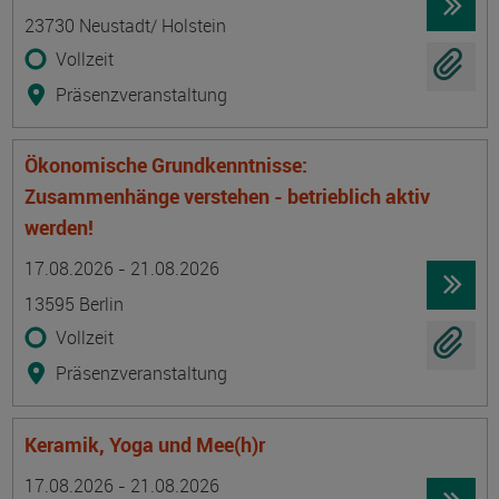
23730 Neustadt/ Holstein
Vollzeit
Präsenzveranstaltung
Ökonomische Grundkenntnisse:
Zusammenhänge verstehen - betrieblich aktiv
werden!
Termin
Ort
Zeitmuster
Lehr- und Lernform
17.08.2026 - 21.08.2026
13595 Berlin
Vollzeit
Präsenzveranstaltung
Keramik, Yoga und Mee(h)r
Termin
Ort
Zeitmuster
Lehr- und Lernform
17.08.2026 - 21.08.2026