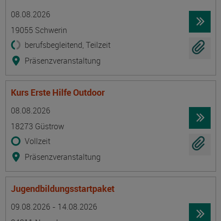
Termin
Ort
Zeitmuster
Lehr- und Lernform
08.08.2026
19055 Schwerin
berufsbegleitend, Teilzeit
Präsenzveranstaltung
Kurs Erste Hilfe Outdoor
Termin
Ort
Zeitmuster
Lehr- und Lernform
08.08.2026
18273 Güstrow
Vollzeit
Präsenzveranstaltung
Jugendbildungsstartpaket
Termin
Ort
Zeitmuster
Lehr- und Lernform
09.08.2026 - 14.08.2026