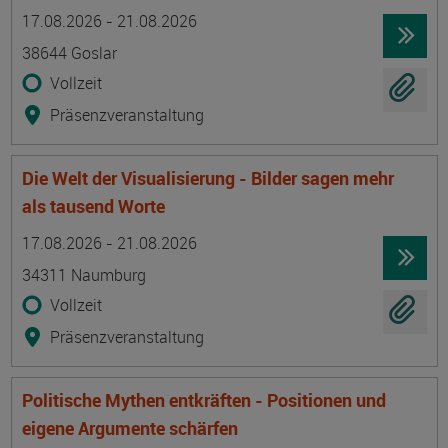
Termin
Ort
Zeitmuster
Lehr- und Lernform
17.08.2026 - 21.08.2026
38644 Goslar
Vollzeit
Präsenzveranstaltung
Die Welt der Visualisierung - Bilder sagen mehr
als tausend Worte
Termin
Ort
Zeitmuster
Lehr- und Lernform
17.08.2026 - 21.08.2026
34311 Naumburg
Vollzeit
Präsenzveranstaltung
Politische Mythen entkräften - Positionen und
eigene Argumente schärfen