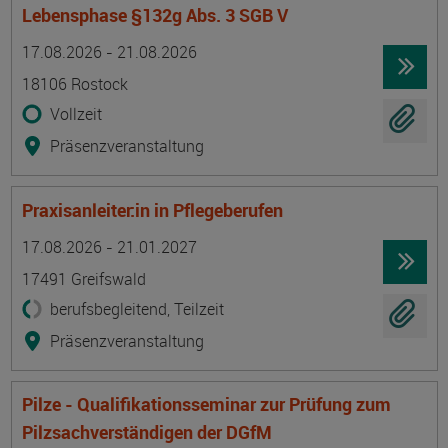
Lebensphase §132g Abs. 3 SGB V
Termin
Ort
Zeitmuster
Lehr- und Lernform
17.08.2026 - 21.08.2026
18106 Rostock
Vollzeit
Präsenzveranstaltung
Praxisanleiter:in in Pflegeberufen
Termin
Ort
Zeitmuster
Lehr- und Lernform
17.08.2026 - 21.01.2027
17491 Greifswald
berufsbegleitend, Teilzeit
Präsenzveranstaltung
Pilze - Qualifikationsseminar zur Prüfung zum
Pilzsachverständigen der DGfM