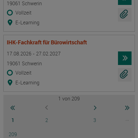
19061 Schwerin
Vollzeit
E-Learning
IHK-Fachkraft für Bürowirtschaft
Termin
Ort
Zeitmuster
Lehr- und Lernform
17.08.2026 - 27.02.2027
19061 Schwerin
Vollzeit
E-Learning
1
von 209
Seite
zur ersten Seite wechseln
zur nächsten Seite
zur 
zur vorherigen Seite wechseln
Seite
Seite
Seite
...
1
2
3
Ausg
Seite
209