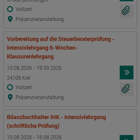
Vollzeit
Präsenzveranstaltung
Vorbereitung auf die Steuerberaterprüfung -
Intensivlehrgang 6-Wochen-
Klausurenlehrgang
Termin
Ort
Zeitmuster
Lehr- und Lernform
10.08.2026 - 19.09.2026
24106 Kiel
Vollzeit
Präsenzveranstaltung
Bilanzbuchhalter IHK - Intensivlehrgang
(schriftliche Prüfung)
Termin
Ort
Zeitmuster
Lehr- und Lernform
10.08.2026 - 16.08.2026