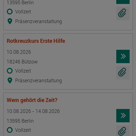
13595 Berlin
Vollzeit
Präsenzveranstaltung
Rotkreuzkurs Erste Hilfe
Termin
Ort
Zeitmuster
Lehr- und Lernform
10.08.2026
18246 Bützow
Vollzeit
Präsenzveranstaltung
Wem gehört die Zeit?
Termin
Ort
Zeitmuster
Lehr- und Lernform
10.08.2026 - 14.08.2026
13595 Berlin
Vollzeit