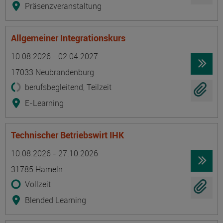
Präsenzveranstaltung
Allgemeiner Integrationskurs
Termin
Ort
Zeitmuster
Lehr- und Lernform
10.08.2026 - 02.04.2027
17033 Neubrandenburg
berufsbegleitend, Teilzeit
E-Learning
Technischer Betriebswirt IHK
Termin
Ort
Zeitmuster
Lehr- und Lernform
10.08.2026 - 27.10.2026
31785 Hameln
Vollzeit
Blended Learning