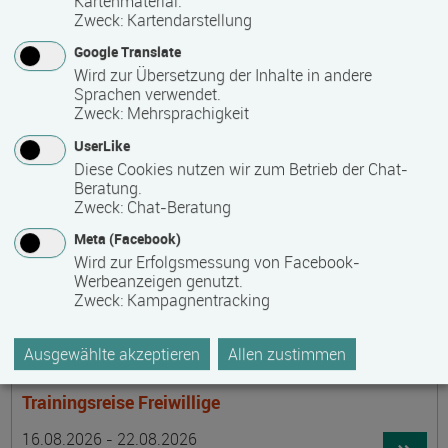
Kartenmaterial.
Termin
Ort
Zeitmuster
Lehr- und Lernform
15.08.2026 - 30.08.2026
Zweck
:
Kartendarstellung
laufender Einstieg möglich
Google Translate
Wird zur Übersetzung der Inhalte in andere
17489 Greifswald
Sprachen verwendet.
berufsbegleitend, Teilzeit
Zweck
:
Mehrsprachigkeit
E-Learning
UserLike
Diese Cookies nutzen wir zum Betrieb der Chat-
Beratung.
Achtsamer Spaziergang zum Hof Medewege
Zweck
:
Chat-Beratung
Termin
Ort
Zeitmuster
Lehr- und Lernform
Meta (Facebook)
16.08.2026
Wird zur Erfolgsmessung von Facebook-
19055 Schwerin
Werbeanzeigen genutzt.
Zweck
:
Kampagnentracking
Vollzeit
Präsenzveranstaltung
Ausgewählte akzeptieren
Allen zustimmen
Trainingsreise Freiwillige
Termin
Ort
Zeitmuster
Lehr- und Lernform
16.08.2026 - 22.08.2026