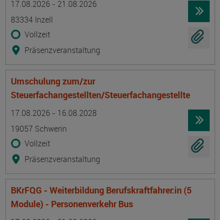
17.08.2026 - 21.08.2026
83334 Inzell
Vollzeit
Präsenzveranstaltung
Umschulung zum/zur
Steuerfachangestellten/Steuerfachangestellte
Termin
Ort
Zeitmuster
Lehr- und Lernform
17.08.2026 - 16.08.2028
19057 Schwerin
Vollzeit
Präsenzveranstaltung
BKrFQG - Weiterbildung Berufskraftfahrer:in (5
Module) - Personenverkehr Bus
Termin
Ort
Zeitmuster
Lehr- und Lernform