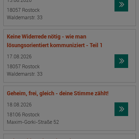
13.08.2026
18057 Rostock
Waldemarstr. 33
Keine Widerrede nötig - wie man
lösungsorientiert kommuniziert - Teil 1
Datum:
Ortsangabe
17.08.2026
18057 Rostock
Waldemarstr. 33
Geheim, frei, gleich - deine Stimme zählt!
Datum:
Ortsangabe
18.08.2026
18106 Rostock
Maxim-Gorki-Straße 52