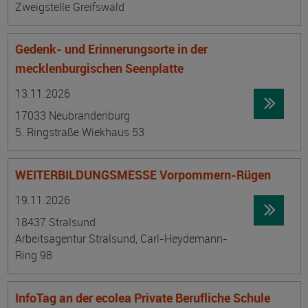
Zweigstelle Greifswald
Gedenk- und Erinnerungsorte in der
mecklenburgischen Seenplatte
Datum:
Ortsangabe
13.11.2026
17033 Neubrandenburg
5. Ringstraße Wiekhaus 53
WEITERBILDUNGSMESSE Vorpommern-Rügen
Datum:
Ortsangabe
19.11.2026
18437 Stralsund
Arbeitsagentur Stralsund, Carl-Heydemann-
Ring 98
InfoTag an der ecolea Private Berufliche Schule