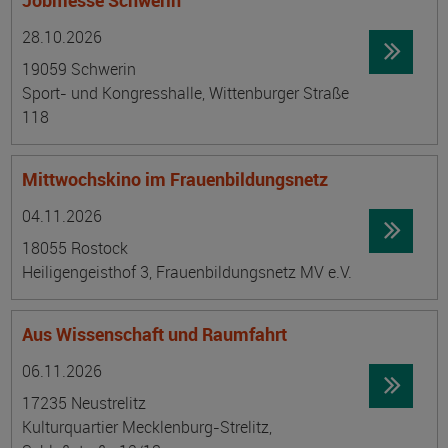
Jobmesse Schwerin
Datum:
Ortsangabe
28.10.2026
19059 Schwerin
Sport- und Kongresshalle, Wittenburger Straße
118
Mittwochskino im Frauenbildungsnetz
Datum:
Ortsangabe
04.11.2026
18055 Rostock
Heiligengeisthof 3, Frauenbildungsnetz MV e.V.
Aus Wissenschaft und Raumfahrt
Datum:
Ortsangabe
06.11.2026
17235 Neustrelitz
Kulturquartier Mecklenburg-Strelitz,