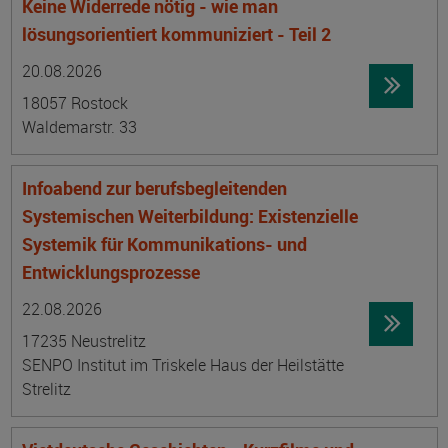
Keine Widerrede nötig - wie man
lösungsorientiert kommuniziert - Teil 2
Datum:
Ortsangabe
20.08.2026
18057 Rostock
Waldemarstr. 33
Infoabend zur berufsbegleitenden
Systemischen Weiterbildung: Existenzielle
Systemik für Kommunikations- und
Entwicklungsprozesse
Datum:
Ortsangabe
22.08.2026
17235 Neustrelitz
SENPO Institut im Triskele Haus der Heilstätte
Strelitz