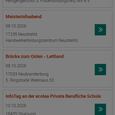
Heiligengeisthof 3, Frauenbildungsnetz MV e.V.
Meisterinfoabend
Datum:
Ortsangabe
08.10.2026
17235 Neustrelitz
Handwerkerbildungszentrum Neustrelitz
Brücke zum Osten - Lettland
Datum:
Ortsangabe
08.10.2026
17033 Neubrandenburg
5. Ringstraße Wiekhaus 53
InfoTag an der ecolea Private Berufliche Schule
Datum:
Ortsangabe
10.10.2026
18435 Stralsund