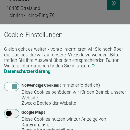
18435 Stralsund
Heinrich-Heine-Ring 76
InfoTag an der ecolea Private Berufliche Schule
Cookie-Einstellungen
Datum:
Ortsangabe
19.09.2026
Gleich geht es weiter - vorab informieren wir Sie noch über
17033 Neubrandenburg
die Cookies, die wir auf unserer Website verwenden. Bitte
Nonnenhofer Straße 24–26
treffen Sie Ihre Auswahl über den entsprechenden Button.
Weitere Informationen finden Sie in unserer
Datenschutzerklärung
.
InfoTag an der ecolea Private Berufliche Schule
(immer erforderlich)
Datum:
Ortsangabe
Notwendige Cookies
19.09.2026
Diese Cookies benötigen wir für den Betrieb unserer
Website.
18119 Rostock-Warnemünde
Zweck
:
Betrieb der Website
Parkstraße 52
Google Maps
Diese Cookies nutzen wir zur Anzeige von
Beratungen für Existenzgründende durch die
Kartenmaterial.