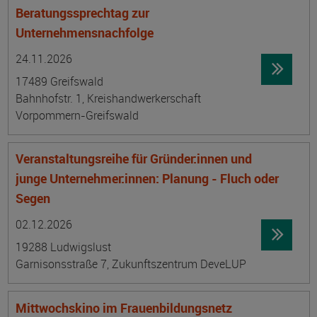
Beratungssprechtag zur
Unternehmensnachfolge
Datum:
Ortsangabe
24.11.2026
17489 Greifswald
Bahnhofstr. 1, Kreishandwerkerschaft
Vorpommern-Greifswald
Veranstaltungsreihe für Gründer:innen und
junge Unternehmer:innen: Planung - Fluch oder
Segen
Datum:
Ortsangabe
02.12.2026
19288 Ludwigslust
Garnisonsstraße 7, Zukunftszentrum DeveLUP
Mittwochskino im Frauenbildungsnetz