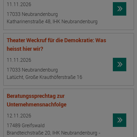
Datum:
Ortsangabe
11.11.2026
17033 Neubrandenburg
Katharinenstraße 48, IHK Neubrandenburg
Theater Weckruf für die Demokratie: Was
heisst hier wir?
Datum:
Ortsangabe
11.11.2026
17033 Neubrandenburg
Latücht, Große Krauthöferstraße 16
Beratungssprechtag zur
Unternehmensnachfolge
Datum:
Ortsangabe
12.11.2026
17489 Greifswald
Brandteichstraße 20, IHK Neubrandenburg -