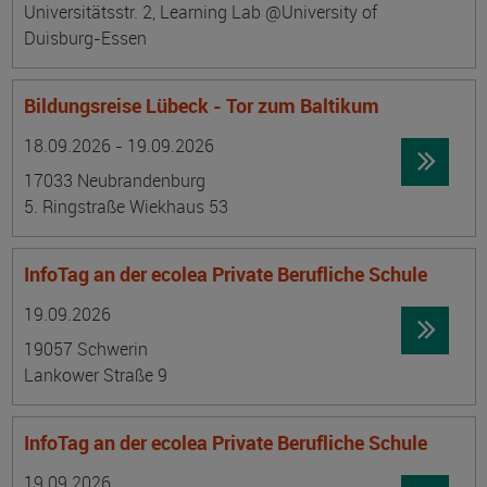
Universitätsstr. 2, Learning Lab @University of
Duisburg-Essen
Bildungsreise Lübeck - Tor zum Baltikum
Datum:
Ortsangabe
18.09.2026 - 19.09.2026
17033 Neubrandenburg
5. Ringstraße Wiekhaus 53
InfoTag an der ecolea Private Berufliche Schule
Datum:
Ortsangabe
19.09.2026
19057 Schwerin
Lankower Straße 9
InfoTag an der ecolea Private Berufliche Schule
Datum:
Ortsangabe
19.09.2026