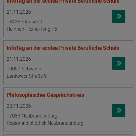
InfoTag an der ecolea Private Berufliche Schule
Datum:
Ortsangabe
21.11.2026
18435 Stralsund
Heinrich-Heine-Ring 76
InfoTag an der ecolea Private Berufliche Schule
Datum:
Ortsangabe
21.11.2026
19057 Schwerin
Lankower Straße 9
Philosophischer Gesprächskreis
Datum:
Ortsangabe
23.11.2026
17033 Neubrandenburg
Regionalbibliothek Neubrandenburg