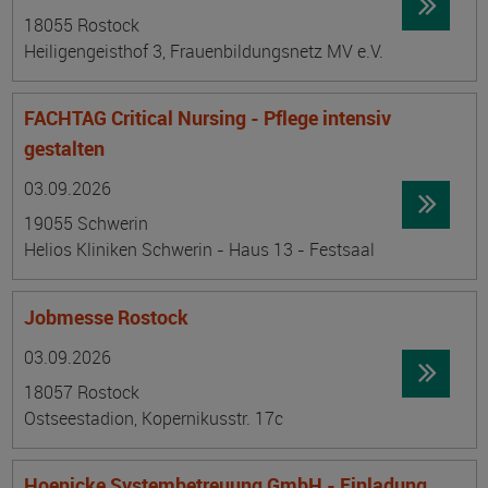
18055 Rostock
Heiligengeisthof 3, Frauenbildungsnetz MV e.V.
FACHTAG Critical Nursing - Pflege intensiv
gestalten
Datum:
Ortsangabe
03.09.2026
19055 Schwerin
Helios Kliniken Schwerin - Haus 13 - Festsaal
Jobmesse Rostock
Datum:
Ortsangabe
03.09.2026
18057 Rostock
Ostseestadion, Kopernikusstr. 17c
Hoenicke Systembetreuung GmbH - Einladung