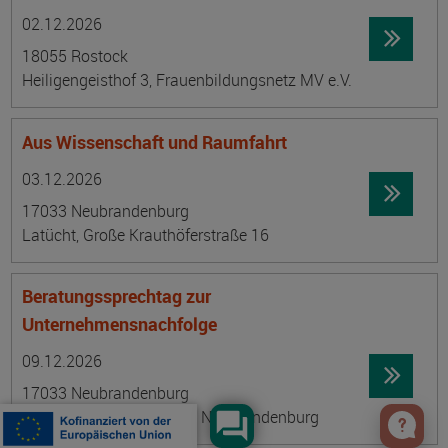
Datum:
Ortsangabe
02.12.2026
18055 Rostock
Heiligengeisthof 3, Frauenbildungsnetz MV e.V.
Aus Wissenschaft und Raumfahrt
Datum:
Ortsangabe
03.12.2026
17033 Neubrandenburg
Latücht, Große Krauthöferstraße 16
Beratungssprechtag zur
Unternehmensnachfolge
Datum:
Ortsangabe
09.12.2026
17033 Neubrandenburg
Katharinenstraße 48, IHK Neubrandenburg