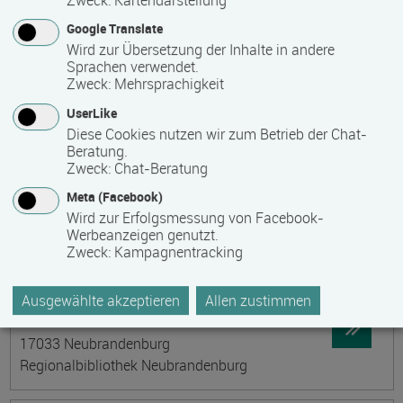
Zweck
:
Kartendarstellung
IHK zu Schwerin im DeveLUP
Datum:
Ortsangabe
Google Translate
23.09.2026
Wird zur Übersetzung der Inhalte in andere
19288 Ludwigslust
Sprachen verwendet.
Zweck
:
Mehrsprachigkeit
Garnisonsstraße 7, Zukunftszentrum DeveLUP
UserLike
Diese Cookies nutzen wir zum Betrieb der Chat-
Speed-Up - Unternehmer daten Gründer:innen
Beratung.
Datum:
Ortsangabe
Zweck
:
Chat-Beratung
24.09.2026
Meta (Facebook)
19288 Ludwigslust
Wird zur Erfolgsmessung von Facebook-
Garnisonsstraße 7, Zukunftszentrum DeveLUP
Werbeanzeigen genutzt.
Zweck
:
Kampagnentracking
Philosophischer Gesprächskreis
Ausgewählte akzeptieren
Allen zustimmen
Datum:
Ortsangabe
28.09.2026
17033 Neubrandenburg
Regionalbibliothek Neubrandenburg