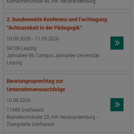
Katharinenstraße 48, IHK Neubrandenburg
2. bundesweite Konferenz und Fachtagung
"Achtsamkeit in der Pädagogik"
Datum:
Ortsangabe
10.09.2026 - 11.09.2026
04109 Leipzig
Jahnallee 59, Campus Jahnallee Universität
Leipzig
Beratungssprechtag zur
Unternehmensnachfolge
Datum:
Ortsangabe
10.09.2026
17489 Greifswald
Brandteichstraße 20, IHK Neubrandenburg -
Zweigstelle Greifswald