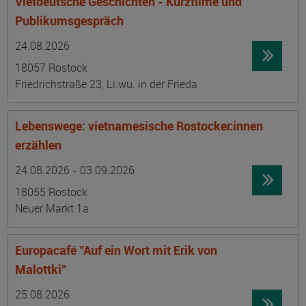
Vietdeutsche Geschichten - Kurzfilme und
Publikumsgespräch
Datum:
Ortsangabe
24.08.2026
18057 Rostock
Friedrichstraße 23, Li.wu. in der Frieda
Lebenswege: vietnamesische Rostocker:innen
erzählen
Datum:
Ortsangabe
24.08.2026 - 03.09.2026
18055 Rostock
Neuer Markt 1a
Europacafé "Auf ein Wort mit Erik von
Malottki"
Datum:
Ortsangabe
25.08.2026