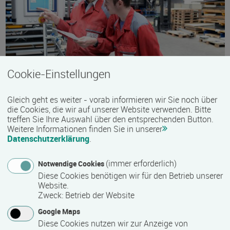
Cookie-Einstellungen
Gleich geht es weiter - vorab informieren wir Sie noch über
©industrieblick - stock.adobe.com
die Cookies, die wir auf unserer Website verwenden. Bitte
treffen Sie Ihre Auswahl über den entsprechenden Button.
03.08.2026
Weitere Informationen finden Sie in unserer
Datenschutzerklärung
.
Digitale Kompetenzen im Arbeitsprozess stärken
Neue Förderrichtlinie veröffentlicht – BIBB mit Umsetzung
(immer erforderlich)
Notwendige Cookies
betraut
Diese Cookies benötigen wir für den Betrieb unserer
Website.
weiterlesen
Zweck
:
Betrieb der Website
Google Maps
Diese Cookies nutzen wir zur Anzeige von