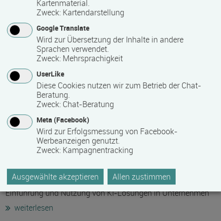
Kartenmaterial.
Zweck
:
Kartendarstellung
Google Translate
Wird zur Übersetzung der Inhalte in andere
Sprachen verwendet.
Zweck
:
Mehrsprachigkeit
UserLike
Diese Cookies nutzen wir zum Betrieb der Chat-
Beratung.
Zweck
:
Chat-Beratung
©mrmohock - stock.adobe.com
Meta (Facebook)
Wird zur Erfolgsmessung von Facebook-
27.07.2026
Werbeanzeigen genutzt.
Neue KI-Förderrichtlinie des Landes Mecklenburg-
Zweck
:
Kampagnentracking
Vorpommern
Ausgewählte akzeptieren
Allen zustimmen
Gefördert werden Investitionen in Hard- und Software zur
Einführung und Nutzung von KI-Lösungen in Unternehmen
weiterlesen